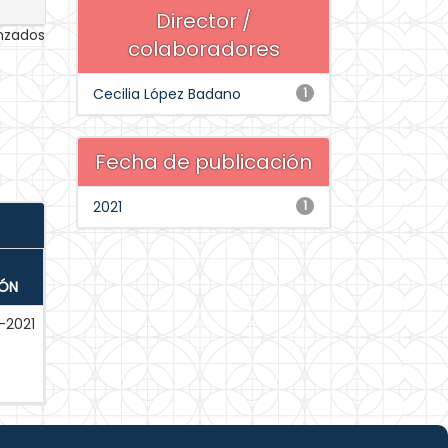
Director /
anzados
colaboradores
Cecilia López Badano
1
Fecha de publicación
2021
1
IÓN
-2021