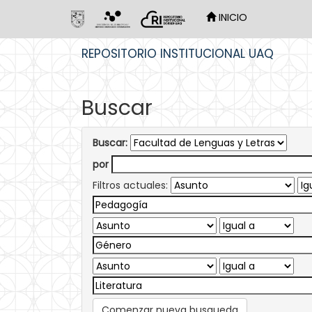
INICIO
Skip
REPOSITORIO INSTITUCIONAL UAQ
navigation
Buscar
Buscar:
por
Filtros actuales:
Comenzar nueva busqueda