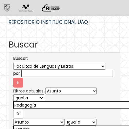
Skip
REPOSITORIO INSTITUCIONAL UAQ
navigation
Buscar
Buscar:
por
Filtros actuales: