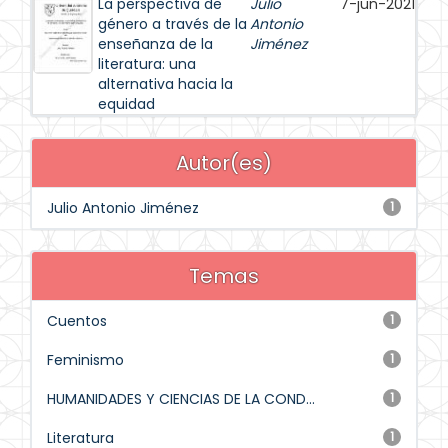
La perspectiva de
Julio
7-jun-2021
género a través de la
Antonio
enseñanza de la
Jiménez
literatura: una
alternativa hacia la
equidad
Autor(es)
Julio Antonio Jiménez
1
Temas
Cuentos
1
Feminismo
1
HUMANIDADES Y CIENCIAS DE LA COND...
1
Literatura
1