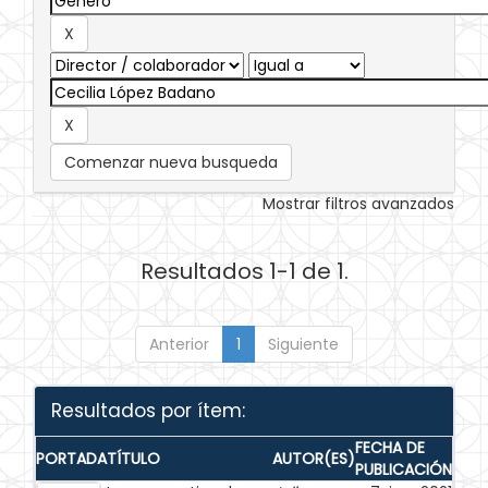
Comenzar nueva busqueda
Mostrar filtros avanzados
Resultados 1-1 de 1.
Anterior
1
Siguiente
Resultados por ítem:
FECHA DE
PORTADA
TÍTULO
AUTOR(ES)
PUBLICACIÓN