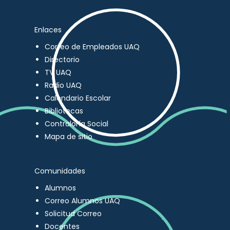
Enlaces
Correo de Empleados UAQ
Directorio
TV UAQ
Radio UAQ
Calendario Escolar
Bibliotecas
Contraloría Social
Mapa de sitio
Comunidades
Alumnos
Correo Alumnos UAQ
Solicitud Correo
Docentes