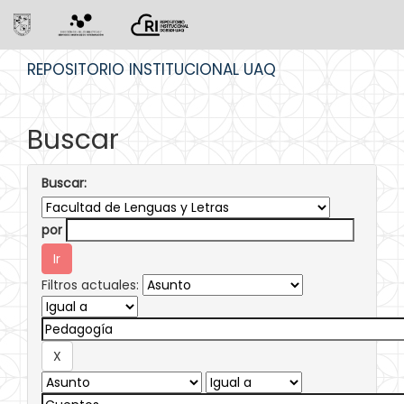
Skip
REPOSITORIO INSTITUCIONAL UAQ
navigation
Buscar
Buscar:
por
Filtros actuales: