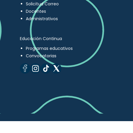
Solicitud Correo
Docentes
Administrativos
Educación Continua
Programas educativos
Convocatorias