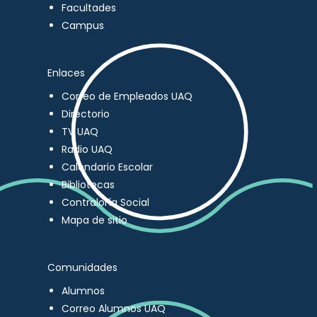
Facultades
Campus
Enlaces
Correo de Empleados UAQ
Directorio
TV UAQ
Radio UAQ
Calendario Escolar
Bibliotecas
Contraloría Social
Mapa de sitio
Comunidades
Alumnos
Correo Alumnos UAQ