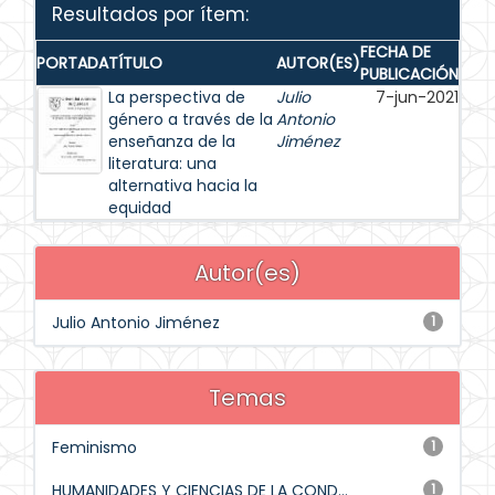
Resultados por ítem:
FECHA DE
PORTADA
TÍTULO
AUTOR(ES)
PUBLICACIÓN
La perspectiva de
Julio
7-jun-2021
género a través de la
Antonio
enseñanza de la
Jiménez
literatura: una
alternativa hacia la
equidad
Autor(es)
Julio Antonio Jiménez
1
Temas
Feminismo
1
HUMANIDADES Y CIENCIAS DE LA COND...
1