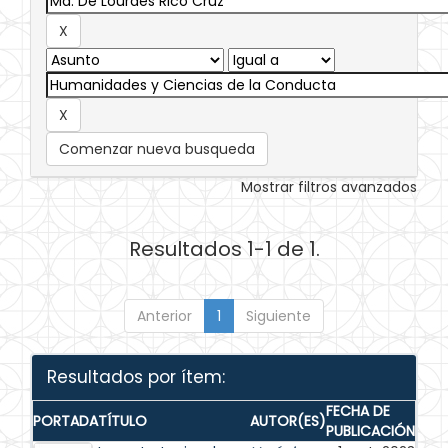
Comenzar nueva busqueda
Mostrar filtros avanzados
Resultados 1-1 de 1.
Anterior
1
Siguiente
Resultados por ítem:
FECHA DE
PORTADA
TÍTULO
AUTOR(ES)
PUBLICACIÓN