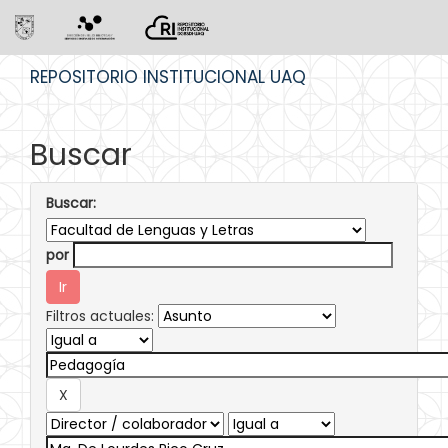
Skip
REPOSITORIO INSTITUCIONAL UAQ
navigation
Buscar
Buscar:
por
Filtros actuales: