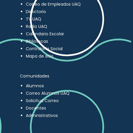
Correo de Empleados UAQ
Directorio
TV UAQ
Radio UAQ
Calendario Escolar
Bibliotecas
Contraloría Social
Mapa de sitio
Comunidades
Alumnos
Correo Alumnos UAQ
Solicitud Correo
Docentes
Administrativos