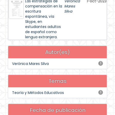
Las estrategias de
Verónica
1-oct-2023
compensación en la
Mares
escritura
Silva
espontánea, vía
Skype, en
estudiantes adultos
de español como
lengua extranjera.
Autor(es)
Verónica Mares Silva
1
Temas
Teoría y Métodos Educativos
1
Fecha de publicación