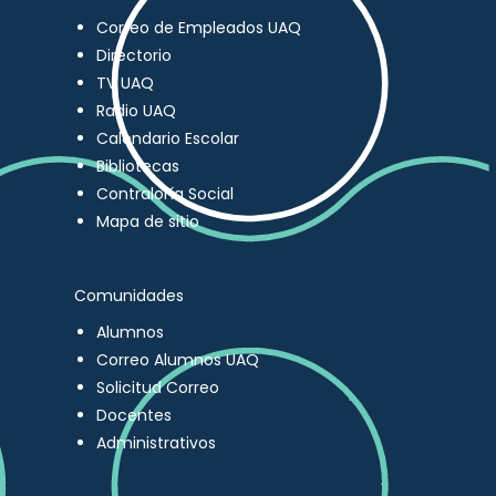
Correo de Empleados UAQ
Directorio
TV UAQ
Radio UAQ
Calendario Escolar
Bibliotecas
Contraloría Social
Mapa de sitio
Comunidades
Alumnos
Correo Alumnos UAQ
Solicitud Correo
Docentes
Administrativos