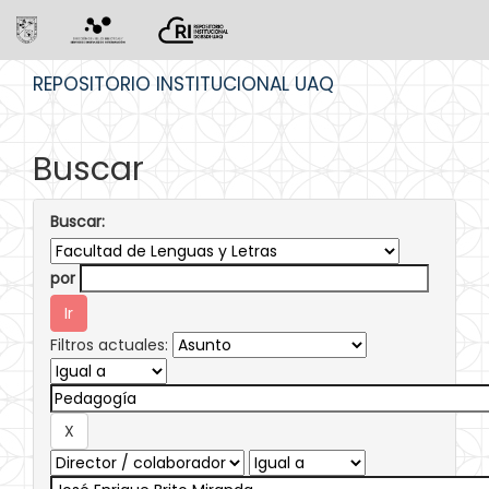
Skip
REPOSITORIO INSTITUCIONAL UAQ
navigation
Buscar
Buscar:
por
Filtros actuales: