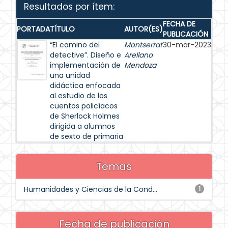
Resultados por ítem:
FECHA DE
PORTADA
TÍTULO
AUTOR(ES)
PUBLICACIÓN
“El camino del
Montserrat
30-mar-2023
detective”. Diseño e
Arellano
implementación de
Mendoza
una unidad
didáctica enfocada
al estudio de los
cuentos policíacos
de Sherlock Holmes
dirigida a alumnos
de sexto de primaria
Temas
Humanidades y Ciencias de la Cond...
1
Fecha de publicación