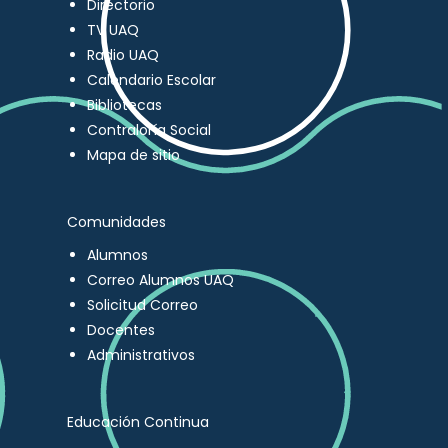
Directorio
TV UAQ
Radio UAQ
Calendario Escolar
Bibliotecas
Contraloría Social
Mapa de sitio
Comunidades
Alumnos
Correo Alumnos UAQ
Solicitud Correo
Docentes
Administrativos
Educación Continua