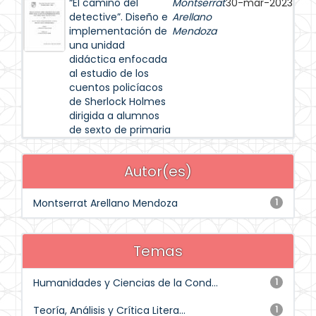
“El camino del
Montserrat
30-mar-2023
detective”. Diseño e
Arellano
implementación de
Mendoza
una unidad
didáctica enfocada
al estudio de los
cuentos policíacos
de Sherlock Holmes
dirigida a alumnos
de sexto de primaria
Autor(es)
Montserrat Arellano Mendoza
1
Temas
Humanidades y Ciencias de la Cond...
1
Teoría, Análisis y Crítica Litera...
1