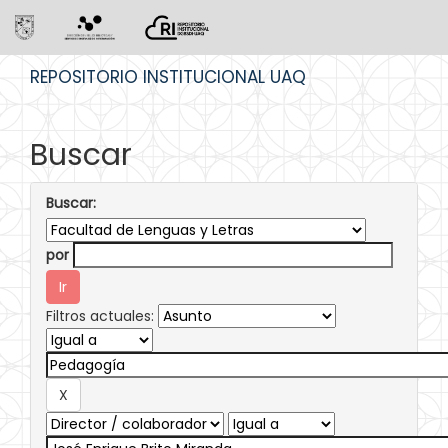
Skip
REPOSITORIO INSTITUCIONAL UAQ
navigation
Buscar
Buscar:
por
Filtros actuales: