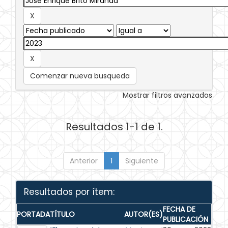
Comenzar nueva busqueda
Mostrar filtros avanzados
Resultados 1-1 de 1.
Anterior
1
Siguiente
Resultados por ítem:
FECHA DE
PORTADA
TÍTULO
AUTOR(ES)
PUBLICACIÓN