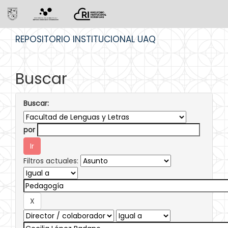
Skip
REPOSITORIO INSTITUCIONAL UAQ
navigation
Buscar
Buscar:
por
Filtros actuales: