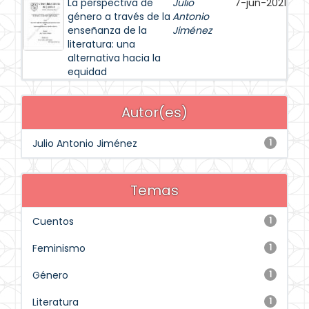
La perspectiva de
Julio
7-jun-2021
género a través de la
Antonio
enseñanza de la
Jiménez
literatura: una
alternativa hacia la
equidad
Autor(es)
Julio Antonio Jiménez
1
Temas
Cuentos
1
Feminismo
1
Género
1
Literatura
1