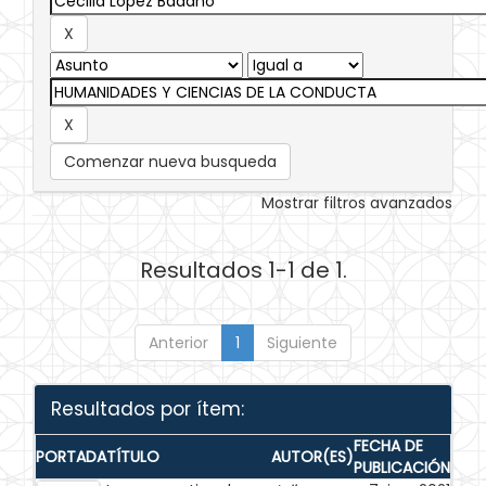
Comenzar nueva busqueda
Mostrar filtros avanzados
Resultados 1-1 de 1.
Anterior
1
Siguiente
Resultados por ítem:
FECHA DE
PORTADA
TÍTULO
AUTOR(ES)
PUBLICACIÓN