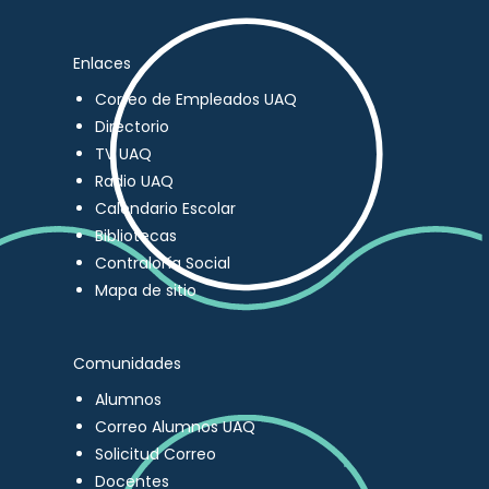
Enlaces
Correo de Empleados UAQ
Directorio
TV UAQ
Radio UAQ
Calendario Escolar
Bibliotecas
Contraloría Social
Mapa de sitio
Comunidades
Alumnos
Correo Alumnos UAQ
Solicitud Correo
Docentes