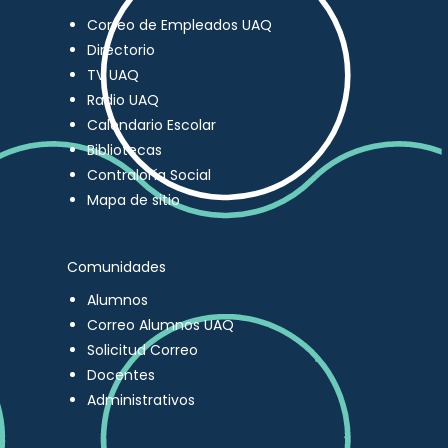
Correo de Empleados UAQ
Directorio
TV UAQ
Radio UAQ
Calendario Escolar
Bibliotecas
Contraloría Social
Mapa de sitio
Comunidades
Alumnos
Correo Alumnos UAQ
Solicitud Correo
Docentes
Administrativos