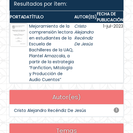
Resultados por ítem:
FECHA DE
PORTADA
TÍTULO
AUTOR(ES)
PUBLICACIÓN
Mejoramiento de la
Cristo
1-jul-2023
comprensión lectora
Alejandro
en estudiantes de la
Recéndiz
Escuela de
De Jesús
Bachilleres de la UAQ,
Plantel Amazcala, a
partir de la estrategia
“Fanfiction, Mitología
y Producción de
Audio Cuentos”
Autor(es)
Cristo Alejandro Recéndiz De Jesús
1
Temas