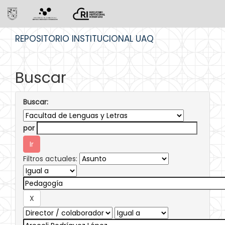
Skip
REPOSITORIO INSTITUCIONAL UAQ
navigation
Buscar
Buscar:
por
Filtros actuales: