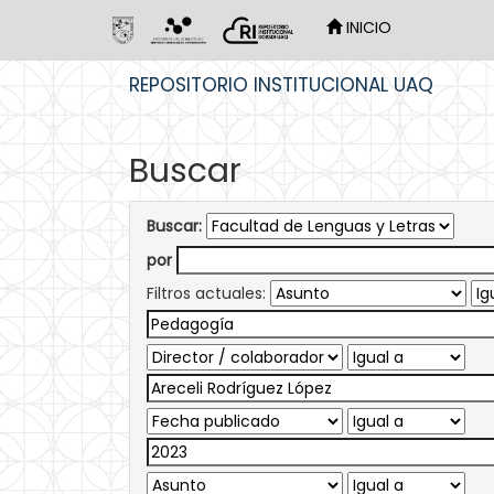
INICIO
Skip
REPOSITORIO INSTITUCIONAL UAQ
navigation
Buscar
Buscar:
por
Filtros actuales: