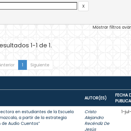
Mostrar filtros av
esultados 1-1 de 1.
Anterior
1
Siguiente
FECHA 
AUTOR(ES)
PUBLIC
ectora en estudiantes de la Escuela
Cristo
1-ju
mazcala, a partir de la estrategia
Alejandro
ón de Audio Cuentos”
Recéndiz De
Jesús