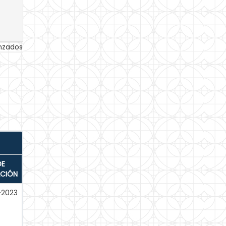
anzados
DE
ACIÓN
l-2023