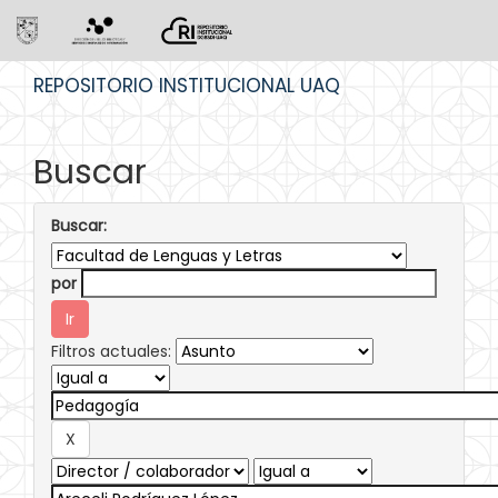
Skip
REPOSITORIO INSTITUCIONAL UAQ
navigation
Buscar
Buscar:
por
Filtros actuales: