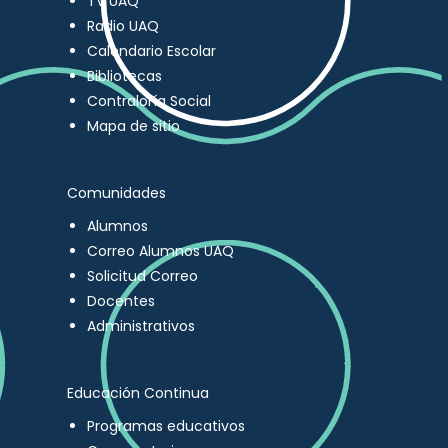
TV UAQ
Radio UAQ
Calendario Escolar
Bibliotecas
Contraloría Social
Mapa de sitio
Comunidades
Alumnos
Correo Alumnos UAQ
Solicitud Correo
Docentes
Administrativos
Educación Continua
Programas educativos