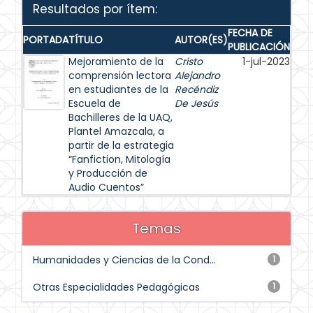
Resultados por ítem:
FECHA DE
PORTADA
TÍTULO
AUTOR(ES)
PUBLICACIÓN
Mejoramiento de la
Cristo
1-jul-2023
comprensión lectora
Alejandro
en estudiantes de la
Recéndiz
Escuela de
De Jesús
Bachilleres de la UAQ,
Plantel Amazcala, a
partir de la estrategia
“Fanfiction, Mitología
y Producción de
Audio Cuentos”
Temas
Humanidades y Ciencias de la Cond...
1
Otras Especialidades Pedagógicas
1