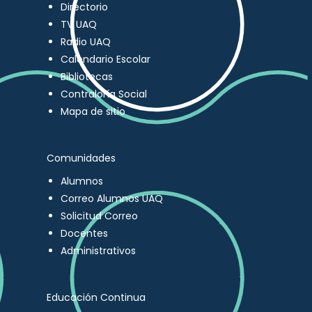
Directorio
TV UAQ
Radio UAQ
Calendario Escolar
Bibliotecas
Contraloría Social
Mapa de sitio
Comunidades
Alumnos
Correo Alumnos UAQ
Solicitud Correo
Docentes
Administrativos
Educación Continua