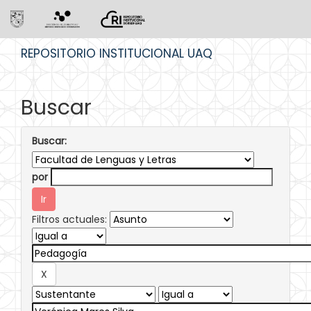
Skip
REPOSITORIO INSTITUCIONAL UAQ
navigation
Buscar
Buscar:
por
Filtros actuales: