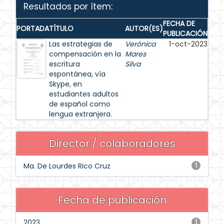
Resultados por ítem:
FECHA DE
PORTADA
TÍTULO
AUTOR(ES)
PUBLICACIÓN
Las estrategias de
Verónica
1-oct-2023
compensación en la
Mares
escritura
Silva
espontánea, vía
Skype, en
estudiantes adultos
de español como
lengua extranjera.
Director / colaboradores
Ma. De Lourdes Rico Cruz
1
Fecha de publicación
2023
1