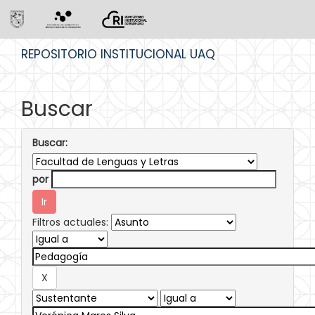
Skip
REPOSITORIO INSTITUCIONAL UAQ
navigation
Buscar
Buscar:
por
Filtros actuales: