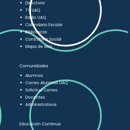
Directorio
TV UAQ
Radio UAQ
Calendario Escolar
Bibliotecas
Contraloría Social
Mapa de sitio
Comunidades
Alumnos
Correo Alumnos UAQ
Solicitud Correo
Docentes
Administrativos
Educación Continua