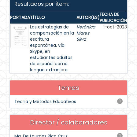
Resultados por ítem:
FECHA DE
PORTADA
TÍTULO
AUTOR(ES)
PUBLICACIÓN
Las estrategias de
Verónica
1-oct-2023
compensación en la
Mares
escritura
Silva
espontánea, vía
Skype, en
estudiantes adultos
de español como
lengua extranjera.
Temas
Teoría y Métodos Educativos
1
Director / colaboradores
Ma. De Lourdes Rico Cruz
1