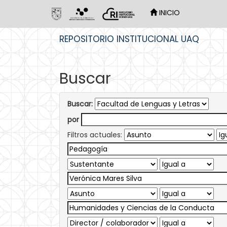
INICIO
Skip
REPOSITORIO INSTITUCIONAL UAQ
navigation
Buscar
Buscar:
por
Filtros actuales: