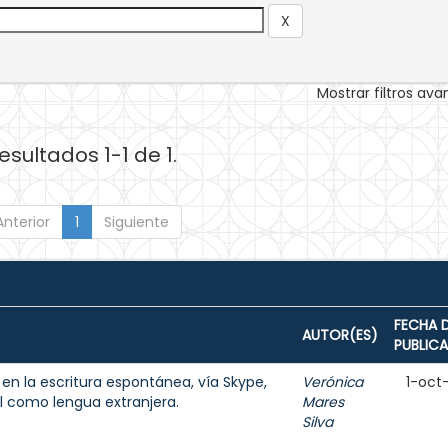
Mostrar filtros av
esultados 1-1 de 1.
Anterior
1
Siguiente
FECHA 
AUTOR(ES)
PUBLIC
n la escritura espontánea, vía Skype,
Verónica
1-oct
l como lengua extranjera.
Mares
Silva