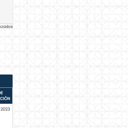
anzados
DE
ACIÓN
-2023