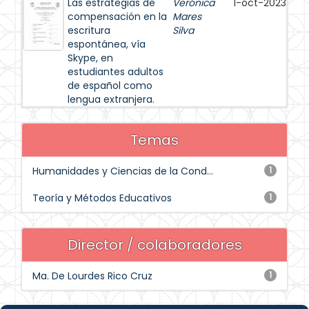
Las estrategias de
Verónica
1-oct-2023
compensación en la
Mares
escritura
Silva
espontánea, vía
Skype, en
estudiantes adultos
de español como
lengua extranjera.
Temas
Humanidades y Ciencias de la Cond...
1
Teoría y Métodos Educativos
1
Director / colaboradores
Ma. De Lourdes Rico Cruz
1