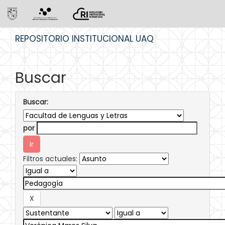
Skip
REPOSITORIO INSTITUCIONAL UAQ
navigation
Buscar
Buscar:
por
Filtros actuales: