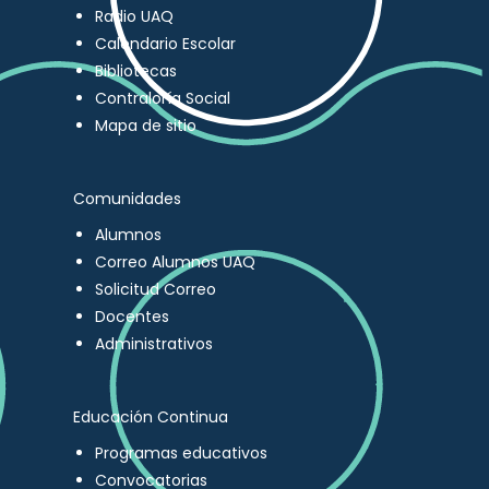
Radio UAQ
Calendario Escolar
Bibliotecas
Contraloría Social
Mapa de sitio
Comunidades
Alumnos
Correo Alumnos UAQ
Solicitud Correo
Docentes
Administrativos
Educación Continua
Programas educativos
Convocatorias