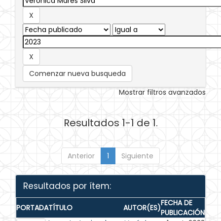
Comenzar nueva busqueda
Mostrar filtros avanzados
Resultados 1-1 de 1.
Anterior
1
Siguiente
Resultados por ítem:
FECHA DE
PORTADA
TÍTULO
AUTOR(ES)
PUBLICACIÓN