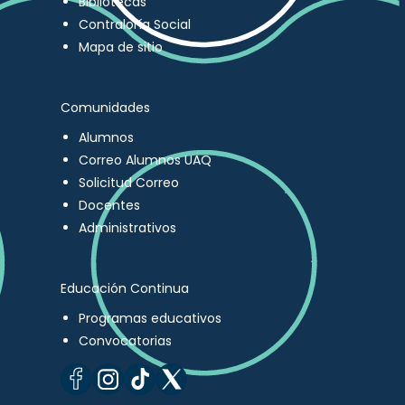
Bibliotecas
Contraloría Social
Mapa de sitio
Comunidades
Alumnos
Correo Alumnos UAQ
Solicitud Correo
Docentes
Administrativos
Educación Continua
Programas educativos
Convocatorias