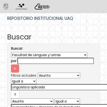
Skip
REPOSITORIO INSTITUCIONAL UAQ
navigation
Buscar
Buscar:
por
Filtros actuales: