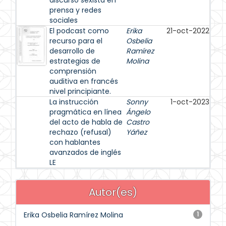
discurso sexista en
prensa y redes
sociales
El podcast como
Erika
21-oct-2022
recurso para el
Osbelia
desarrollo de
Ramírez
estrategias de
Molina
comprensión
auditiva en francés
nivel principiante.
La instrucción
Sonny
1-oct-2023
pragmática en línea
Ángelo
del acto de habla de
Castro
rechazo (refusal)
Yáñez
con hablantes
avanzados de inglés
LE
Autor(es)
Erika Osbelia Ramírez Molina
1