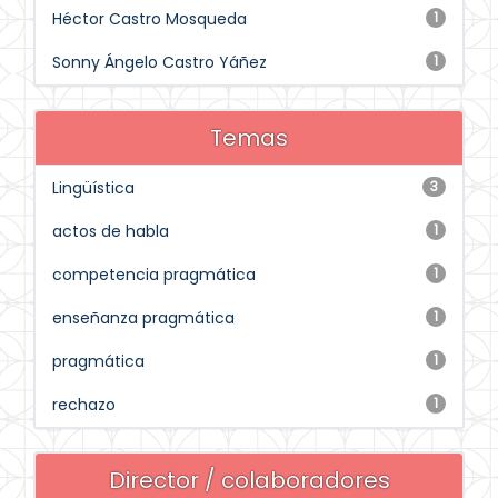
Héctor Castro Mosqueda
1
Sonny Ángelo Castro Yáñez
1
Temas
Lingüística
3
actos de habla
1
competencia pragmática
1
enseñanza pragmática
1
pragmática
1
rechazo
1
Director / colaboradores