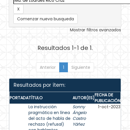
Comenzar nueva busqueda
Mostrar filtros avanzados
Resultados 1-1 de 1.
Anterior
1
Siguiente
Resultados por ítem:
FECHA DE
PORTADA
TÍTULO
AUTOR(ES)
PUBLICACIÓN
La instrucción
Sonny
1-oct-2023
pragmática en línea
Ángelo
del acto de habla de
Castro
rechazo (refusal)
Yáñez