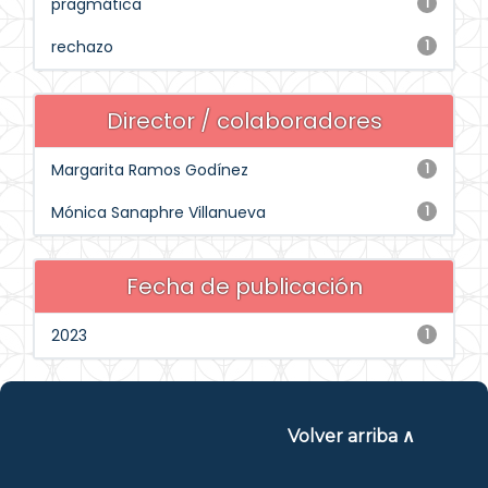
pragmática
1
rechazo
1
Director / colaboradores
Margarita Ramos Godínez
1
Mónica Sanaphre Villanueva
1
Fecha de publicación
2023
1
Volver arriba ∧