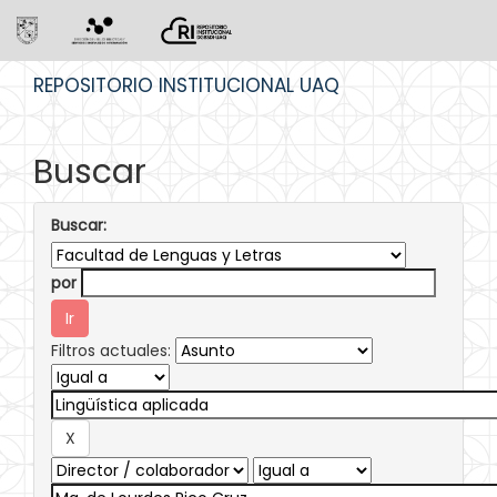
Skip
REPOSITORIO INSTITUCIONAL UAQ
navigation
Buscar
Buscar:
por
Filtros actuales: