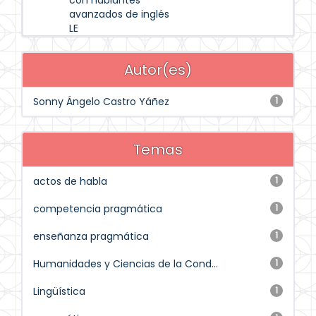
con hablantes
avanzados de inglés
LE
Autor(es)
Sonny Ángelo Castro Yáñez
1
Temas
actos de habla
1
competencia pragmática
1
enseñanza pragmática
1
Humanidades y Ciencias de la Cond...
1
Lingüística
1