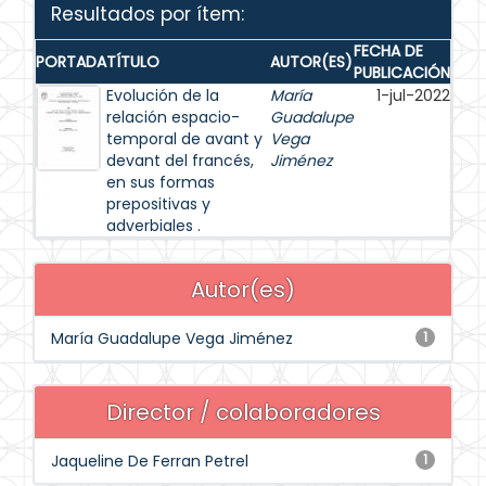
Resultados por ítem:
FECHA DE
PORTADA
TÍTULO
AUTOR(ES)
PUBLICACIÓN
Evolución de la
María
1-jul-2022
relación espacio-
Guadalupe
temporal de avant y
Vega
devant del francés,
Jiménez
en sus formas
prepositivas y
adverbiales .
Autor(es)
María Guadalupe Vega Jiménez
1
Director / colaboradores
Jaqueline De Ferran Petrel
1