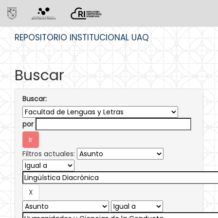
Skip
REPOSITORIO INSTITUCIONAL UAQ
navigation
Buscar
Buscar:
por
Filtros actuales: