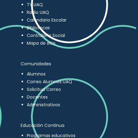
TV UAQ
Radio UAQ
Calendario Escolar
Bibliotecas
Contraloría Social
Mapa de sitio
Comunidades
Alumnos
Correo Alumnos UAQ
Solicitud Correo
Docentes
Administrativos
Educación Continua
Programas educativos