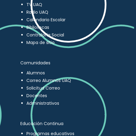
TV UAQ
Radio UAQ
Calendario Escolar
Bibliotecas
Contraloría Social
Mapa de sitio
Comunidades
Alumnos
Correo Alumnos UAQ
Solicitud Correo
Docentes
Administrativos
Educación Continua
Programas educativos