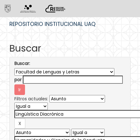
Skip
REPOSITORIO INSTITUCIONAL UAQ
navigation
Buscar
Buscar:
por
Filtros actuales: