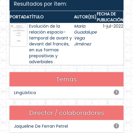
Resultados por ítem:
FECHA DE
PORTADA
TÍTULO
AUTOR(ES)
PUBLICACIÓN
Evolución de la
María
1-jul-2022
relación espacio-
Guadalupe
temporal de avant y
Vega
devant del francés,
Jiménez
en sus formas
prepositivas y
adverbiales .
Temas
Lingüística
1
Director / colaboradores
Jaqueline De Ferran Petrel
1