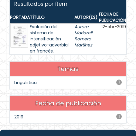
Resultados por ítem:
FECHA DE
PORTADA
TÍTULO
AUTOR(ES)
PUBLICACIÓN
Evolución del
Aurora
12-abr-2019
sistema de
Mariazell
intensificación
Romero
adjetivo-adverbial
Martínez
en francés.
Temas
Lingüística
1
Fecha de publicación
2019
1