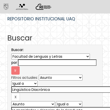
Skip
REPOSITORIO INSTITUCIONAL UAQ
navigation
Buscar
Buscar:
por
Filtros actuales: