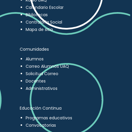
Radio UAQ
Calendario Escolar
Bibliotecas
Contraloría Social
Mapa de sitio
Comunidades
Alumnos
Correo Alumnos UAQ
Solicitud Correo
Docentes
Administrativos
Educación Continua
Programas educativos
Convocatorias