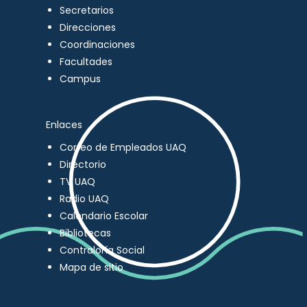
Secretarios
Direcciones
Coordinaciones
Facultades
Campus
Enlaces
Correo de Empleados UAQ
Directorio
TV UAQ
Radio UAQ
Calendario Escolar
Bibliotecas
Contraloría Social
Mapa de sitio