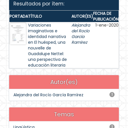
Resultados por ítem:
FECHA DE
PORTADA
TÍTULO
AUTOR(ES)
PUBLICACIÓN
Variaciones
Alejandra
1-ene-2020
imaginativas e
del Rocío
identidad narrativa
García
en El huésped, una
Ramírez
nouvelle de
Guadalupe Nettel:
una perspectiva de
educación literaria
Autor(es)
Alejandra del Rocío García Ramírez
1
Temas
Lingüística
1