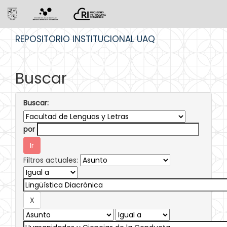
Skip
REPOSITORIO INSTITUCIONAL UAQ
navigation
Buscar
Buscar:
por
Filtros actuales: