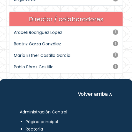
Director / colaboradores
Araceli Rodríguez López
1
Beatriz Garza González
1
María Esther Castillo García
1
Pablo Pérez Castillo
1
Volver arriba ∧
Administración Central
Página principal
Rectoría