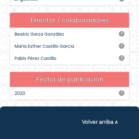
Director / colaboradores
Beatriz Garza González
1
María Esther Castillo García
1
Pablo Pérez Castillo
1
Fecha de publicación
2020
1
Volver arriba ∧