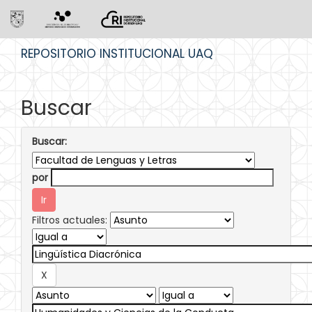
Skip
REPOSITORIO INSTITUCIONAL UAQ
navigation
Buscar
Buscar:
por
Filtros actuales: