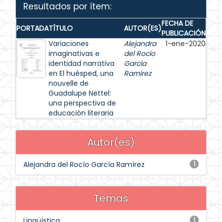
Resultados por ítem:
FECHA DE
PORTADA
TÍTULO
AUTOR(ES)
PUBLICACIÓN
Variaciones
Alejandra
1-ene-2020
imaginativas e
del Rocío
identidad narrativa
García
en El huésped, una
Ramírez
nouvelle de
Guadalupe Nettel:
una perspectiva de
educación literaria
Autor(es)
Alejandra del Rocío García Ramírez
1
Temas
Lingüística
1