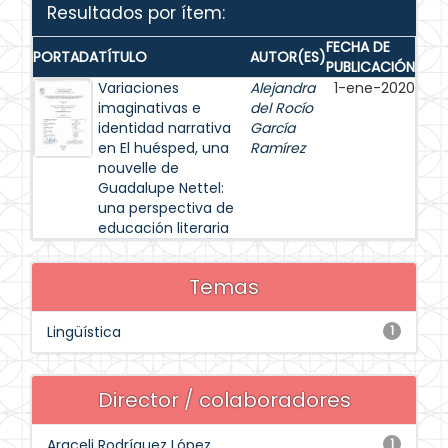
Resultados por ítem:
FECHA DE
PORTADA
TÍTULO
AUTOR(ES)
PUBLICACIÓN
Variaciones
Alejandra
1-ene-2020
imaginativas e
del Rocío
identidad narrativa
García
en El huésped, una
Ramírez
nouvelle de
Guadalupe Nettel:
una perspectiva de
educación literaria
Temas
Lingüística
1
Director / colaboradores
Araceli Rodríguez López
1