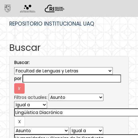
Skip
REPOSITORIO INSTITUCIONAL UAQ
navigation
Buscar
Buscar:
por
Filtros actuales: