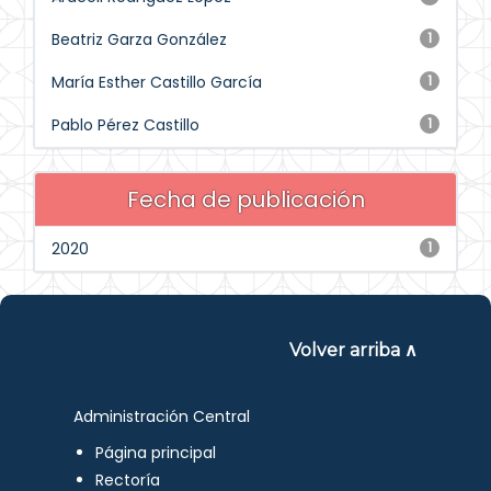
Beatriz Garza González
1
María Esther Castillo García
1
Pablo Pérez Castillo
1
Fecha de publicación
2020
1
Volver arriba ∧
Administración Central
Página principal
Rectoría