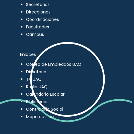
Secretarios
Direcciones
Coordinaciones
Facultades
Campus
Enlaces
Correo de Empleados UAQ
Directorio
TV UAQ
Radio UAQ
Calendario Escolar
Bibliotecas
Contraloría Social
Mapa de sitio