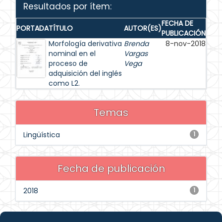
Resultados por ítem:
FECHA DE
PORTADA
TÍTULO
AUTOR(ES)
PUBLICACIÓN
Morfología derivativa
Brenda
8-nov-2018
nominal en el
Vargas
proceso de
Vega
adquisición del inglés
como L2.
Temas
Lingüística
1
Fecha de publicación
2018
1