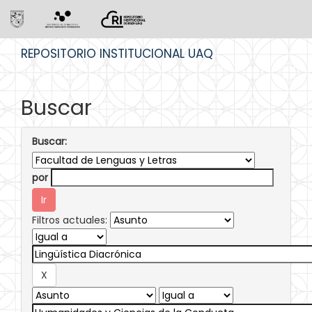
Skip
REPOSITORIO INSTITUCIONAL UAQ
navigation
Buscar
Buscar:
por
Filtros actuales: