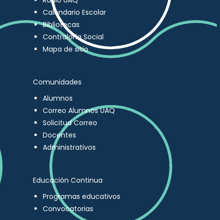
Radio UAQ
Calendario Escolar
Bibliotecas
Contraloría Social
Mapa de sitio
Comunidades
Alumnos
Correo Alumnos UAQ
Solicitud Correo
Docentes
Administrativos
Educación Continua
Programas educativos
Convocatorias