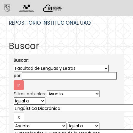
Skip
REPOSITORIO INSTITUCIONAL UAQ
navigation
Buscar
Buscar:
por
Filtros actuales: