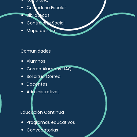
Radio UAQ
Calendario Escolar
Bibliotecas
Contraloría Social
Mapa de sitio
Comunidades
Alumnos
Correo Alumnos UAQ
Solicitud Correo
Docentes
Administrativos
Educación Continua
Programas educativos
Convocatorias