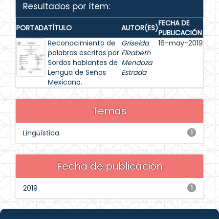
Resultados por ítem:
FECHA DE
PORTADA
TÍTULO
AUTOR(ES)
PUBLICACIÓN
Reconocimiento de
Griselda
16-may-2019
palabras escritas por
Elizabeth
Sordos hablantes de
Mendoza
Lengua de Señas
Estrada
Mexicana.
Temas
Lingüística
1
Fecha de publicación
2019
1