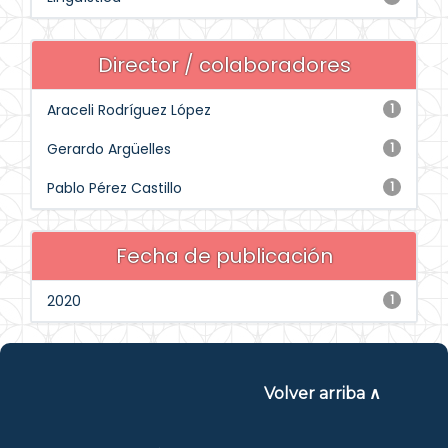
Director / colaboradores
Araceli Rodríguez López
1
Gerardo Argüelles
1
Pablo Pérez Castillo
1
Fecha de publicación
2020
1
Volver arriba ∧