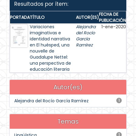
Resultados por ítem:
FECHA DE
PORTADA
TÍTULO
AUTOR(ES)
PUBLICACIÓN
Variaciones
Alejandra
1-ene-2020
imaginativas e
del Rocío
identidad narrativa
García
en El huésped, una
Ramírez
nouvelle de
Guadalupe Nettel:
una perspectiva de
educación literaria
Autor(es)
Alejandra del Rocío García Ramírez
1
Temas
Lingüística
1