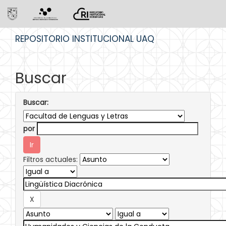
Skip
REPOSITORIO INSTITUCIONAL UAQ
navigation
Buscar
Buscar:
por
Filtros actuales: