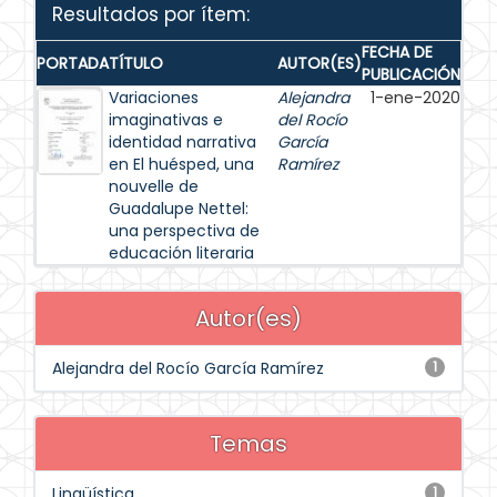
Resultados por ítem:
FECHA DE
PORTADA
TÍTULO
AUTOR(ES)
PUBLICACIÓN
Variaciones
Alejandra
1-ene-2020
imaginativas e
del Rocío
identidad narrativa
García
en El huésped, una
Ramírez
nouvelle de
Guadalupe Nettel:
una perspectiva de
educación literaria
Autor(es)
Alejandra del Rocío García Ramírez
1
Temas
Lingüística
1