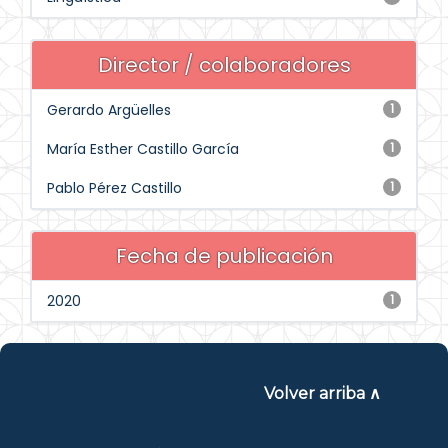
Director / colaboradores
Gerardo Argüelles
1
María Esther Castillo García
1
Pablo Pérez Castillo
1
Fecha de publicación
2020
1
Volver arriba ∧