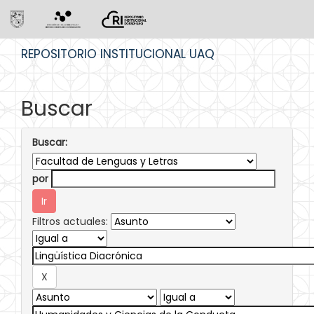
Skip
REPOSITORIO INSTITUCIONAL UAQ
navigation
Buscar
Buscar:
por
Filtros actuales: