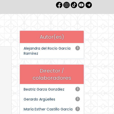
Autor(es)
Alejandra del Rocío García
1
Ramírez
Director /
colaboradores
Beatriz Garza González
1
Gerardo Argüelles
1
María Esther Castillo García
1