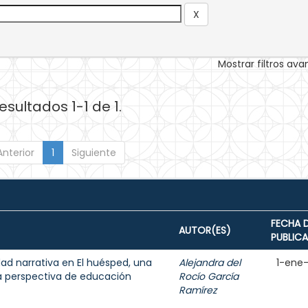
Mostrar filtros av
esultados 1-1 de 1.
Anterior
1
Siguiente
FECHA 
AUTOR(ES)
PUBLIC
dad narrativa en El huésped, una
Alejandra del
1-ene
a perspectiva de educación
Rocío García
Ramírez