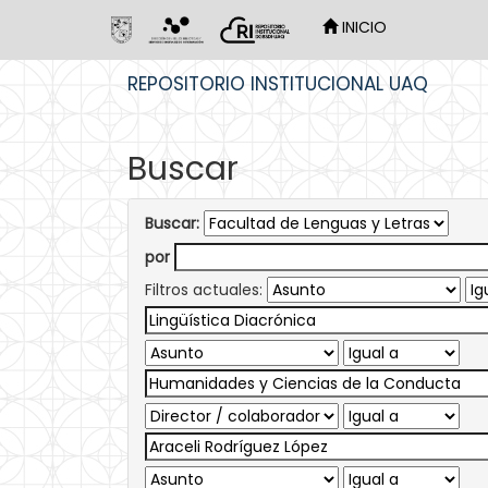
INICIO
Skip
REPOSITORIO INSTITUCIONAL UAQ
navigation
Buscar
Buscar:
por
Filtros actuales: