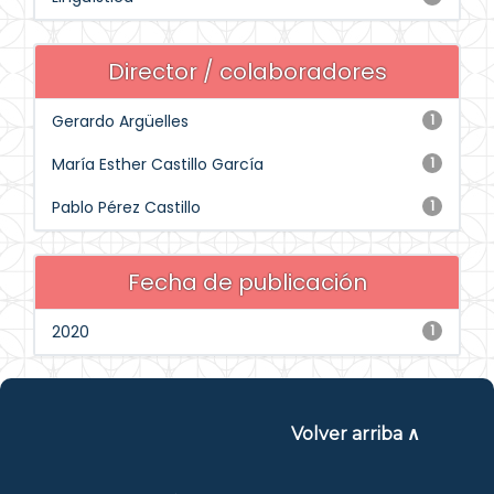
Director / colaboradores
Gerardo Argüelles
1
María Esther Castillo García
1
Pablo Pérez Castillo
1
Fecha de publicación
2020
1
Volver arriba ∧