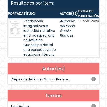
Resultados por ítem:
FECHA DE
PORTADA
TÍTULO
AUTOR(ES)
PUBLICACIÓN
Variaciones
Alejandra
1-ene-2020
imaginativas e
del Rocío
identidad narrativa
García
en El huésped, una
Ramírez
nouvelle de
Guadalupe Nettel:
una perspectiva de
educación literaria
Autor(es)
Alejandra del Rocío García Ramírez
1
Temas
Lingüística
1