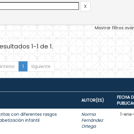
Mostrar filtros av
esultados 1-1 de 1.
Anterior
1
Siguiente
FECHA D
AUTOR(ES)
PUBLICA
ritas con diferentes rasgos
Norma
1-ene
fabetización infantil
Fernández
Ortega