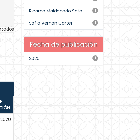
Ricardo Maldonado Soto
1
Sofía Vernon Carter
1
anzados
Fecha de publicación
2020
1
E
CIÓN
-2020