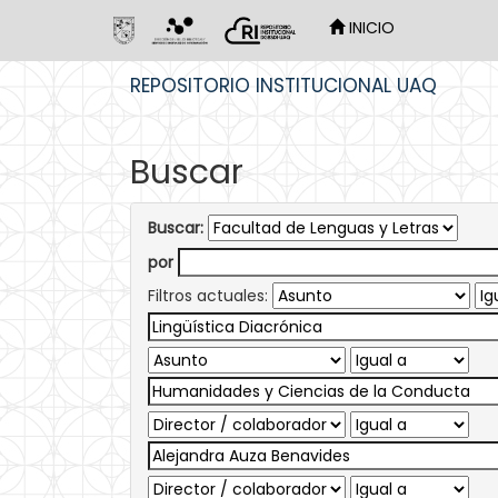
INICIO
Skip
REPOSITORIO INSTITUCIONAL UAQ
navigation
Buscar
Buscar:
por
Filtros actuales: