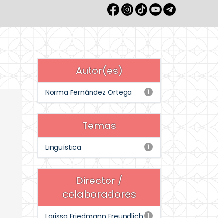
Autor(es)
Norma Fernández Ortega
1
Temas
Lingüística
1
Director /
colaboradores
Larissa Friedmann Freundlich
1