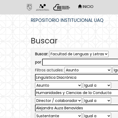
INICIO
Skip
REPOSITORIO INSTITUCIONAL UAQ
navigation
Buscar
Buscar:
por
Filtros actuales: