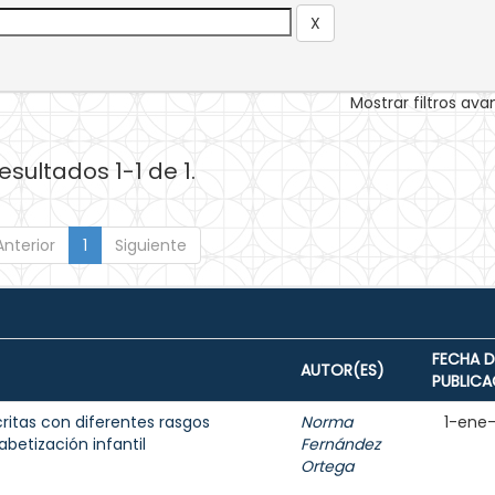
Mostrar filtros av
esultados 1-1 de 1.
Anterior
1
Siguiente
FECHA D
AUTOR(ES)
PUBLICA
ritas con diferentes rasgos
Norma
1-ene
fabetización infantil
Fernández
Ortega