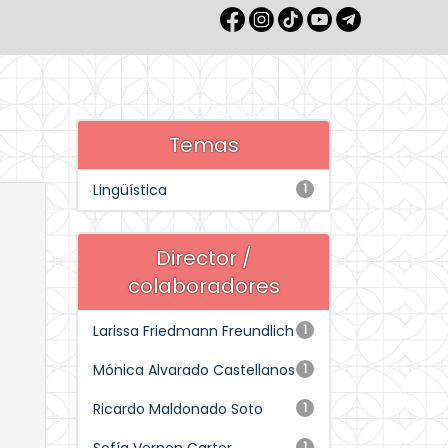
Temas
Lingüística
1
Director /
colaboradores
Larissa Friedmann Freundlich
1
Mónica Alvarado Castellanos
1
Ricardo Maldonado Soto
1
1