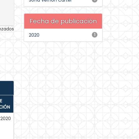
Sofía Vernon Carter
Fecha de publicación
anzados
2020
1
E
CIÓN
-2020