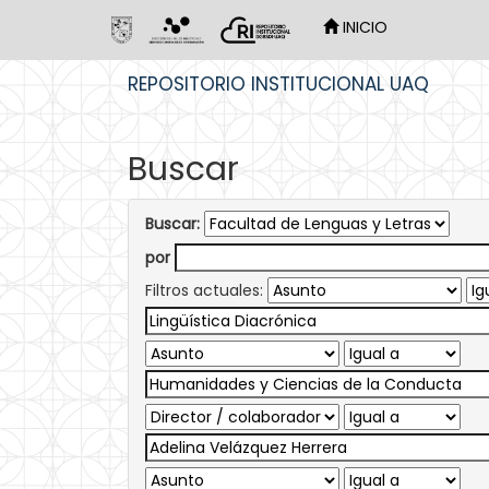
INICIO
Skip
REPOSITORIO INSTITUCIONAL UAQ
navigation
Buscar
Buscar:
por
Filtros actuales: