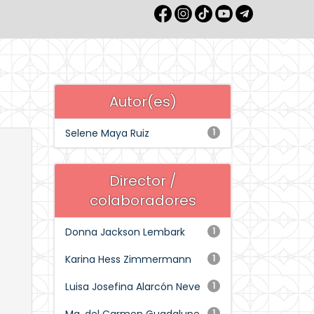
Autor(es)
Selene Maya Ruiz
1
Director /
colaboradores
Donna Jackson Lembark
1
Karina Hess Zimmermann
1
Luisa Josefina Alarcón Neve
1
1