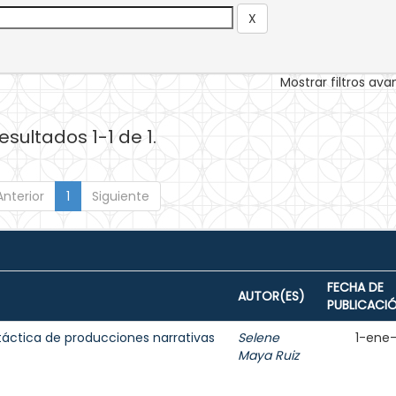
Mostrar filtros av
esultados 1-1 de 1.
Anterior
1
Siguiente
FECHA DE
AUTOR(ES)
PUBLICACI
táctica de producciones narrativas
Selene
1-ene
Maya Ruiz