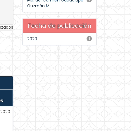
Ma. del Carmen Guadalupe
Guzmán M...
Fecha de publicación
anzados
2020
1
ÓN
-2020