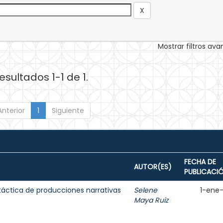
Mostrar filtros av
esultados 1-1 de 1.
Anterior
1
Siguiente
FECHA DE
AUTOR(ES)
PUBLICACI
táctica de producciones narrativas
Selene
1-ene
Maya Ruiz