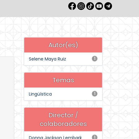
Autor(es)
Selene Maya Ruiz
1
Temas
Lingüística
1
Director /
colaboradores
Donna Jackson Lembark
1