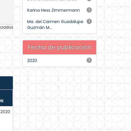
Karina Hess Zimmermann
1
Ma. del Carmen Guadalupe
1
anzados
Guzmán M...
Fecha de publicación
2020
1
ÓN
-2020