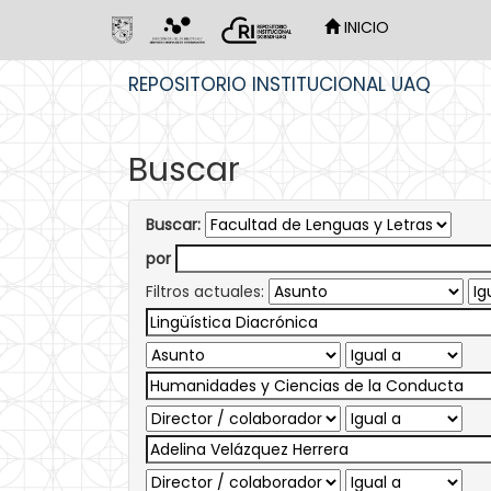
INICIO
Skip
REPOSITORIO INSTITUCIONAL UAQ
navigation
Buscar
Buscar:
por
Filtros actuales: