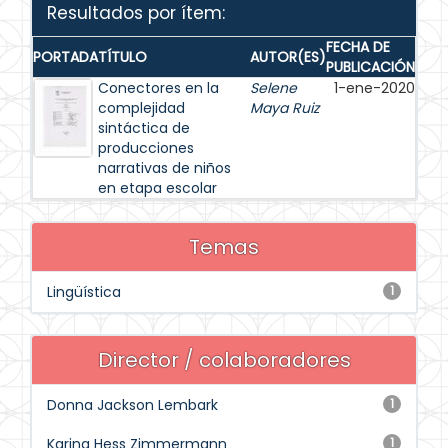
Resultados por ítem:
FECHA DE
PORTADA
TÍTULO
AUTOR(ES)
PUBLICACIÓN
Conectores en la
Selene
1-ene-2020
complejidad
Maya Ruiz
sintáctica de
producciones
narrativas de niños
en etapa escolar
Temas
Lingüística
1
Director / colaboradores
Donna Jackson Lembark
1
Karina Hess Zimmermann
1