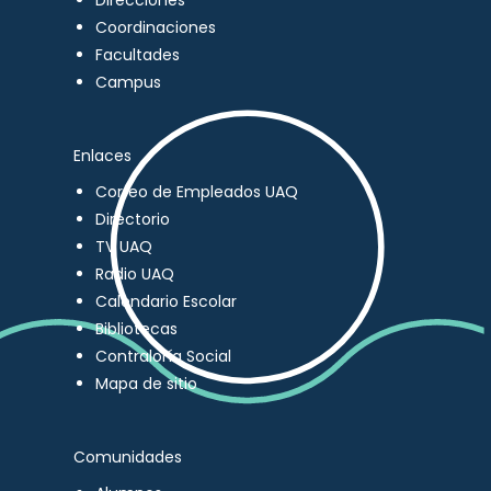
Direcciones
Coordinaciones
Facultades
Campus
Enlaces
Correo de Empleados UAQ
Directorio
TV UAQ
Radio UAQ
Calendario Escolar
Bibliotecas
Contraloría Social
Mapa de sitio
Comunidades