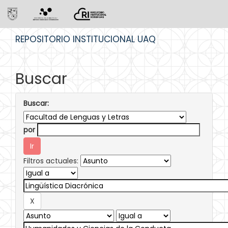
Skip
REPOSITORIO INSTITUCIONAL UAQ
navigation
Buscar
Buscar:
por
Filtros actuales: