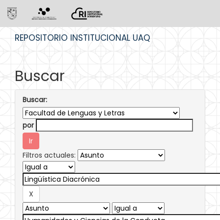
Skip
REPOSITORIO INSTITUCIONAL UAQ
navigation
Buscar
Buscar:
por
Filtros actuales: