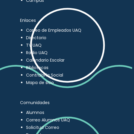
Campus
Enlaces
Correo de Empleados UAQ
Directorio
TV UAQ
Radio UAQ
Calendario Escolar
Bibliotecas
Contraloría Social
Mapa de sitio
Comunidades
Alumnos
Correo Alumnos UAQ
Solicitud Correo