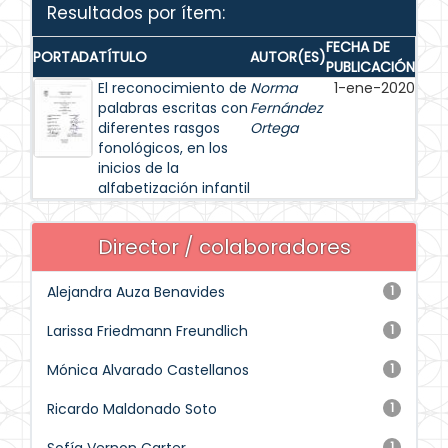
Resultados por ítem:
FECHA DE
PORTADA
TÍTULO
AUTOR(ES)
PUBLICACIÓN
El reconocimiento de
Norma
1-ene-2020
palabras escritas con
Fernández
diferentes rasgos
Ortega
fonológicos, en los
inicios de la
alfabetización infantil
Director / colaboradores
Alejandra Auza Benavides
1
Larissa Friedmann Freundlich
1
Mónica Alvarado Castellanos
1
Ricardo Maldonado Soto
1
1