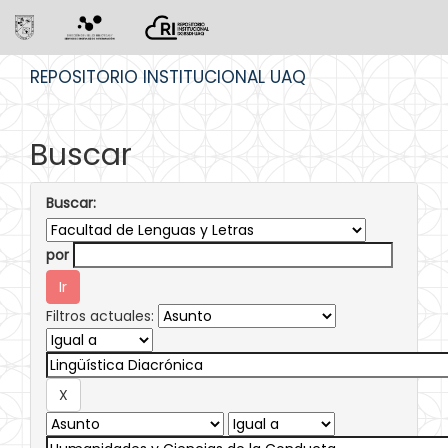
Skip
REPOSITORIO INSTITUCIONAL UAQ
navigation
Buscar
Buscar:
por
Filtros actuales: