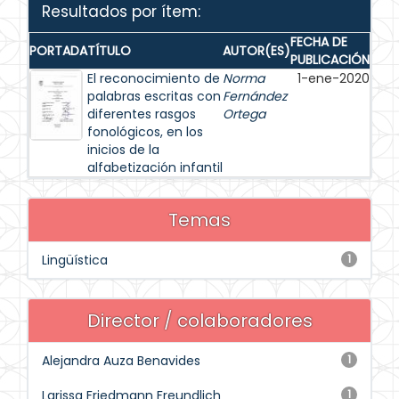
Resultados por ítem:
FECHA DE
PORTADA
TÍTULO
AUTOR(ES)
PUBLICACIÓN
El reconocimiento de
Norma
1-ene-2020
palabras escritas con
Fernández
diferentes rasgos
Ortega
fonológicos, en los
inicios de la
alfabetización infantil
Temas
Lingüística
1
Director / colaboradores
Alejandra Auza Benavides
1
Larissa Friedmann Freundlich
1