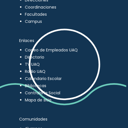
Direcciones
Coordinaciones
Facultades
Campus
Enlaces
Correo de Empleados UAQ
Directorio
TV UAQ
Radio UAQ
Calendario Escolar
Bibliotecas
Contraloría Social
Mapa de sitio
Comunidades