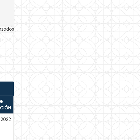
anzados
DE
ACIÓN
l-2022