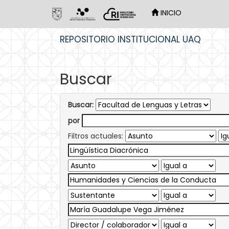
INICIO
Skip
REPOSITORIO INSTITUCIONAL UAQ
navigation
Buscar
Buscar:
por
Filtros actuales: