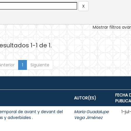
Mostrar filtros av
esultados 1-1 de 1.
Anterior
1
Siguiente
FECHA 
AUTOR(ES)
PUBLIC
temporal de avant y devant del
María Guadalupe
1-ju
s y adverbiales .
Vega Jiménez