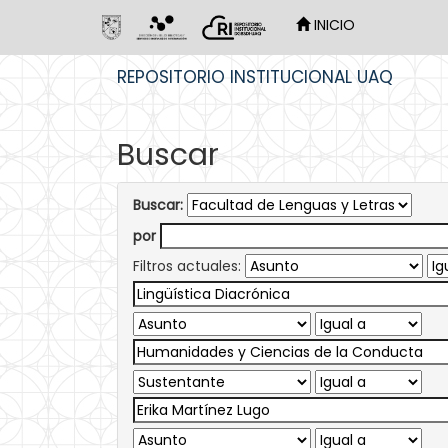
INICIO
Skip
REPOSITORIO INSTITUCIONAL UAQ
navigation
Buscar
Buscar:
por
Filtros actuales: