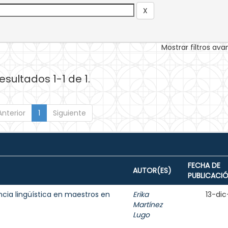
Mostrar filtros av
esultados 1-1 de 1.
Anterior
1
Siguiente
FECHA DE
AUTOR(ES)
PUBLICACI
ncia lingüística en maestros en
Erika
13-dic
Martínez
Lugo