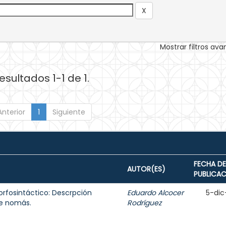
Mostrar filtros av
esultados 1-1 de 1.
Anterior
1
Siguiente
FECHA DE
AUTOR(ES)
PUBLICA
rfosintáctico: Descrpción
Eduardo Alcocer
5-dic
de nomás.
Rodríguez