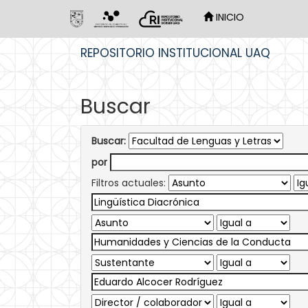
INICIO
Skip
REPOSITORIO INSTITUCIONAL UAQ
navigation
Buscar
Buscar:
por
Filtros actuales: