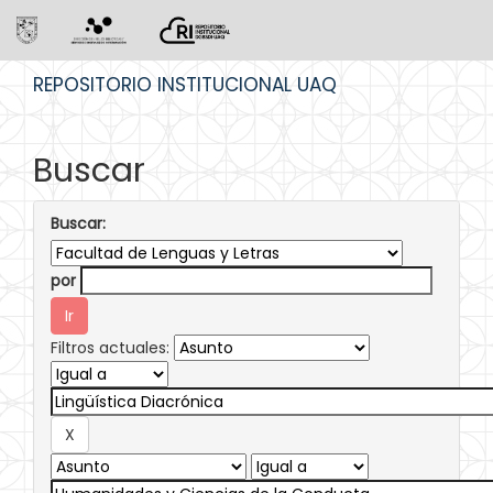
Skip
REPOSITORIO INSTITUCIONAL UAQ
navigation
Buscar
Buscar:
por
Filtros actuales: