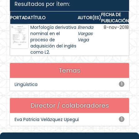
Resultados por ítem:
FECHA DE
PORTADA
TÍTULO
AUTOR(ES)
PUBLICACIÓN
Morfología derivativa
Brenda
8-nov-2018
nominal en el
Vargas
proceso de
Vega
adquisición del inglés
como L2.
Temas
Lingüística
1
Director / colaboradores
Eva Patricia Velázquez Upegui
1