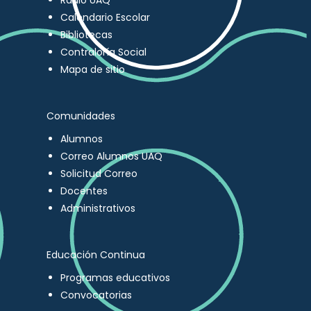
Radio UAQ
Calendario Escolar
Bibliotecas
Contraloría Social
Mapa de sitio
Comunidades
Alumnos
Correo Alumnos UAQ
Solicitud Correo
Docentes
Administrativos
Educación Continua
Programas educativos
Convocatorias