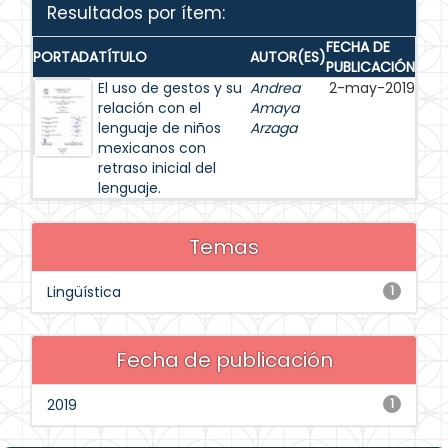
Resultados por ítem:
FECHA DE
PORTADA
TÍTULO
AUTOR(ES)
PUBLICACIÓN
El uso de gestos y su
Andrea
2-may-2019
relación con el
Amaya
lenguaje de niños
Arzaga
mexicanos con
retraso inicial del
lenguaje.
Temas
Lingüística
1
Fecha de publicación
2019
1