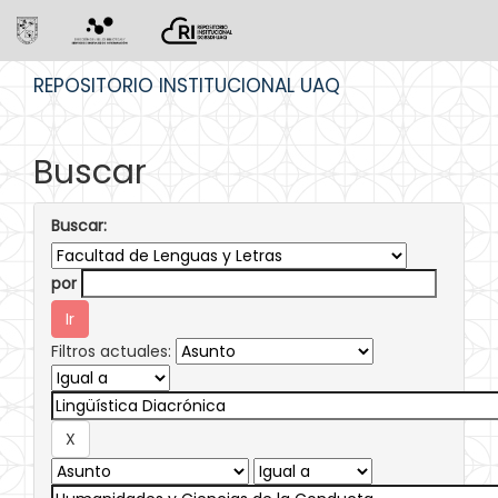
Skip
REPOSITORIO INSTITUCIONAL UAQ
navigation
Buscar
Buscar:
por
Filtros actuales: