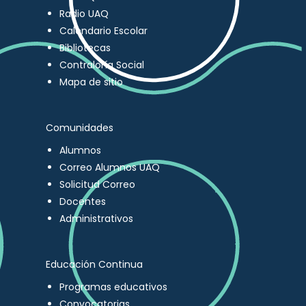
Radio UAQ
Calendario Escolar
Bibliotecas
Contraloría Social
Mapa de sitio
Comunidades
Alumnos
Correo Alumnos UAQ
Solicitud Correo
Docentes
Administrativos
Educación Continua
Programas educativos
Convocatorias