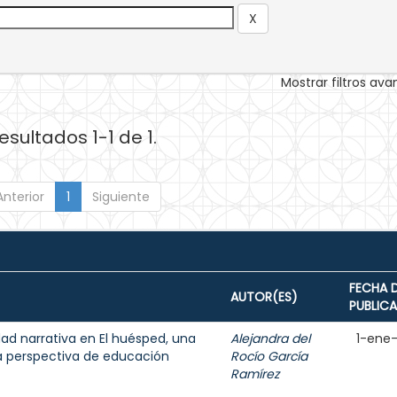
Mostrar filtros av
esultados 1-1 de 1.
Anterior
1
Siguiente
FECHA 
AUTOR(ES)
PUBLIC
dad narrativa en El huésped, una
Alejandra del
1-ene
a perspectiva de educación
Rocío García
Ramírez