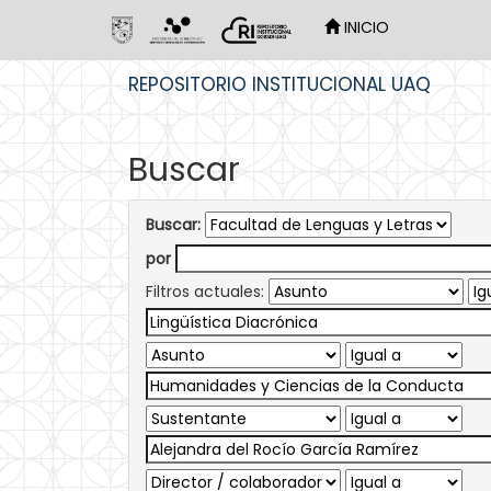
INICIO
Skip
REPOSITORIO INSTITUCIONAL UAQ
navigation
Buscar
Buscar:
por
Filtros actuales: