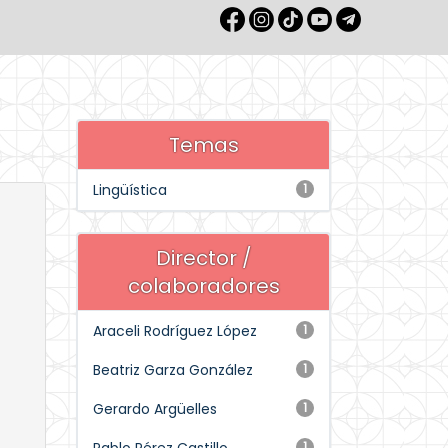
Temas
Lingüística
1
Director /
colaboradores
Araceli Rodríguez López
1
Beatriz Garza González
1
Gerardo Argüelles
1
1