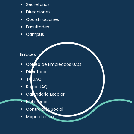
Secretarios
Direcciones
Coordinaciones
Facultades
Campus
Enlaces
Correo de Empleados UAQ
Directorio
TV UAQ
Radio UAQ
Calendario Escolar
Bibliotecas
Contraloría Social
Mapa de sitio