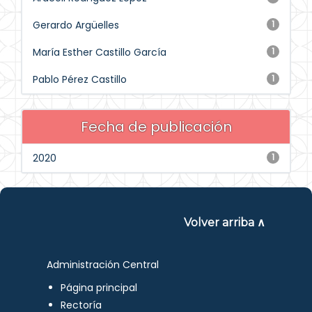
Gerardo Argüelles
1
María Esther Castillo García
1
Pablo Pérez Castillo
1
Fecha de publicación
2020
1
Volver arriba ∧
Administración Central
Página principal
Rectoría