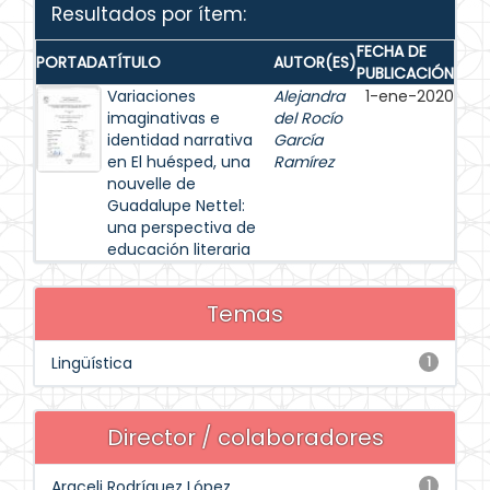
Resultados por ítem:
FECHA DE
PORTADA
TÍTULO
AUTOR(ES)
PUBLICACIÓN
Variaciones
Alejandra
1-ene-2020
imaginativas e
del Rocío
identidad narrativa
García
en El huésped, una
Ramírez
nouvelle de
Guadalupe Nettel:
una perspectiva de
educación literaria
Temas
Lingüística
1
Director / colaboradores
Araceli Rodríguez López
1