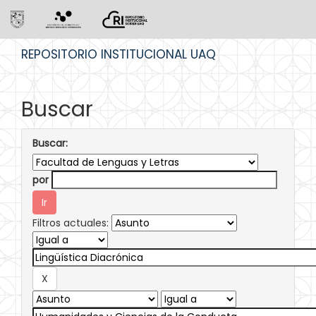
Skip
REPOSITORIO INSTITUCIONAL UAQ
navigation
Buscar
Buscar:
por
Filtros actuales: