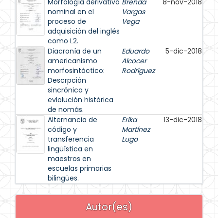
Morfología derivativa
Brenda
8-nov-2018
nominal en el
Vargas
proceso de
Vega
adquisición del inglés
como L2.
Diacronía de un
Eduardo
5-dic-2018
americanismo
Alcocer
morfosintáctico:
Rodríguez
Descrpción
sincrónica y
evlolución histórica
de nomás.
Alternancia de
Erika
13-dic-2018
código y
Martínez
transferencia
Lugo
lingüística en
maestros en
escuelas primarias
bilingües.
Autor(es)