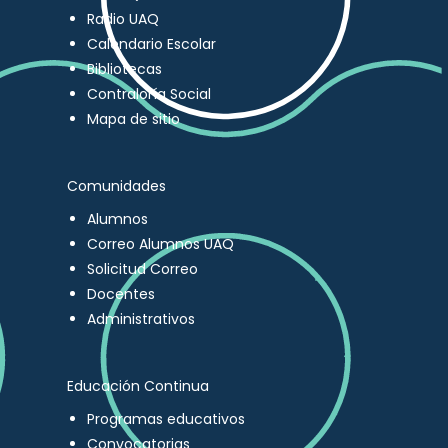
Radio UAQ
Calendario Escolar
Bibliotecas
Contraloría Social
Mapa de sitio
Comunidades
Alumnos
Correo Alumnos UAQ
Solicitud Correo
Docentes
Administrativos
Educación Continua
Programas educativos
Convocatorias