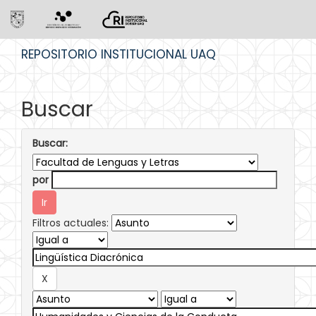
Skip
REPOSITORIO INSTITUCIONAL UAQ
navigation
Buscar
Buscar:
por
Filtros actuales: