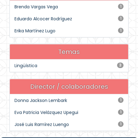
Brenda Vargas Vega
1
Eduardo Alcocer Rodríguez
1
Erika Martínez Lugo
1
Temas
Lingüística
3
Director / colaboradores
Donna Jackson Lembark
1
Eva Patricia Velázquez Upegui
1
José Luis Ramírez Luengo
1