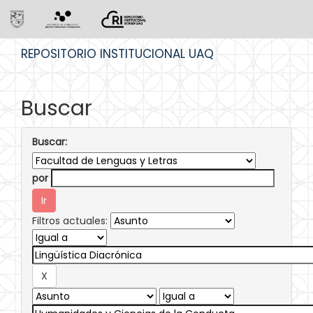
Skip
REPOSITORIO INSTITUCIONAL UAQ
navigation
Buscar
Buscar:
por
Filtros actuales: