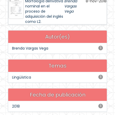
Morfología derivativa
Brenda
8-nov-2018
nominal en el
Vargas
proceso de
Vega
adquisición del inglés
como L2.
Autor(es)
Brenda Vargas Vega
1
Temas
Lingüística
1
Fecha de publicación
2018
1