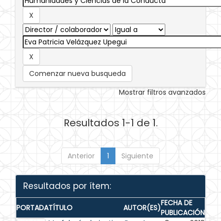
Comenzar nueva busqueda
Mostrar filtros avanzados
Resultados 1-1 de 1.
Anterior
1
Siguiente
Resultados por ítem:
FECHA DE
PORTADA
TÍTULO
AUTOR(ES)
PUBLICACIÓN