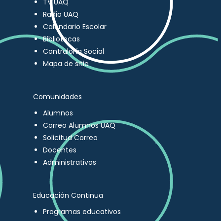
TV UAQ
Radio UAQ
Calendario Escolar
Bibliotecas
Contraloría Social
Mapa de sitio
Comunidades
Alumnos
Correo Alumnos UAQ
Solicitud Correo
Docentes
Administrativos
Educación Continua
Programas educativos