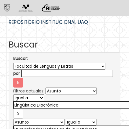
Skip
REPOSITORIO INSTITUCIONAL UAQ
navigation
Buscar
Buscar:
por
Filtros actuales: