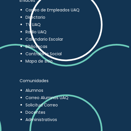
Enlaces
Correo de Empleados UAQ
Directorio
TV UAQ
Radio UAQ
Calendario Escolar
Bibliotecas
Contraloría Social
Mapa de sitio
Comunidades
Alumnos
Correo Alumnos UAQ
Solicitud Correo
Docentes
Administrativos