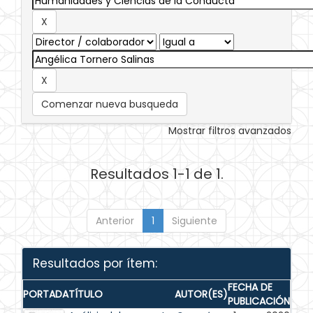
Comenzar nueva busqueda
Mostrar filtros avanzados
Resultados 1-1 de 1.
Anterior
1
Siguiente
Resultados por ítem:
FECHA DE
PORTADA
TÍTULO
AUTOR(ES)
PUBLICACIÓN