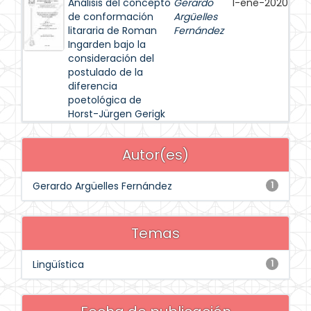
Análisis del concepto
Gerardo
1-ene-2020
de conformación
Argüelles
litararia de Roman
Fernández
Ingarden bajo la
consideración del
postulado de la
diferencia
poetológica de
Horst-Jürgen Gerigk
Autor(es)
Gerardo Argüelles Fernández
1
Temas
Lingüística
1