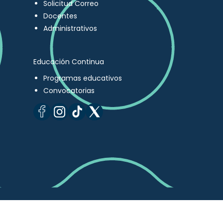
Solicitud Correo
Docentes
Administrativos
Educación Continua
Programas educativos
Convocatorias