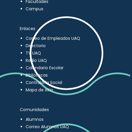
Facultades
Campus
Enlaces
Correo de Empleados UAQ
Directorio
TV UAQ
Radio UAQ
Calendario Escolar
Bibliotecas
Contraloría Social
Mapa de sitio
Comunidades
Alumnos
Correo Alumnos UAQ