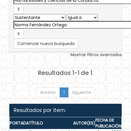
Comenzar nueva busqueda
Mostrar filtros avanzados
Resultados 1-1 de 1.
Anterior
1
Siguiente
Resultados por ítem:
FECHA DE
PORTADA
TÍTULO
AUTOR(ES)
PUBLICACIÓN