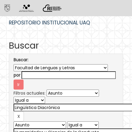
Skip
REPOSITORIO INSTITUCIONAL UAQ
navigation
Buscar
Buscar:
por
Filtros actuales: