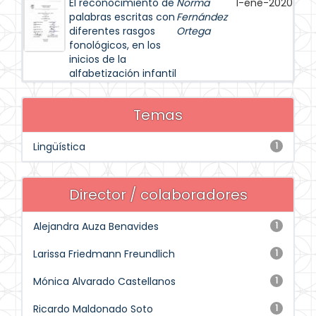
El reconocimiento de
Norma
1-ene-2020
palabras escritas con
Fernández
diferentes rasgos
Ortega
fonológicos, en los
inicios de la
alfabetización infantil
Temas
Lingüística
1
Director / colaboradores
Alejandra Auza Benavides
1
Larissa Friedmann Freundlich
1
Mónica Alvarado Castellanos
1
Ricardo Maldonado Soto
1