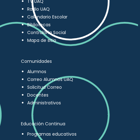
TV UAQ
Radio UAQ
Calendario Escolar
Bibliotecas
Contraloría Social
Mapa de sitio
Comunidades
Alumnos
Correo Alumnos UAQ
Solicitud Correo
Docentes
Administrativos
Educación Continua
Programas educativos