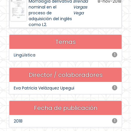
Morfología derivativa
Brenda
8-nov-2018
nominal en el
Vargas
proceso de
Vega
adquisición del inglés
como L2.
Temas
Lingüística
1
Director / colaboradores
Eva Patricia Velázquez Upegui
1
Fecha de publicación
2018
1