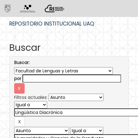
Skip
REPOSITORIO INSTITUCIONAL UAQ
navigation
Buscar
Buscar:
por
Filtros actuales: