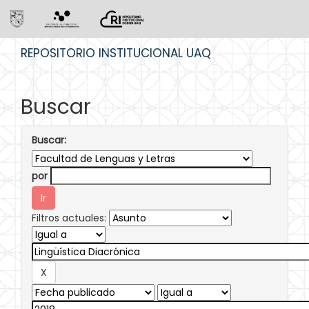
Skip
REPOSITORIO INSTITUCIONAL UAQ
navigation
Buscar
Buscar:
por
Filtros actuales: