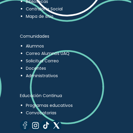
Bibliotecas
Contraloría Social
Mapa de sitio
Comunidades
Alumnos
Correo Alumnos UAQ
Solicitud Correo
Docentes
Administrativos
Educación Continua
Programas educativos
Convocatorias