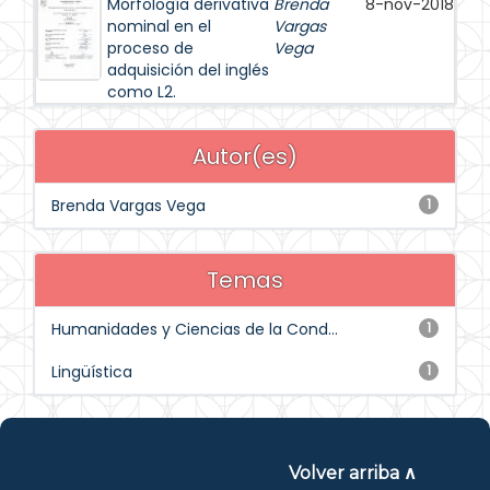
Morfología derivativa
Brenda
8-nov-2018
nominal en el
Vargas
proceso de
Vega
adquisición del inglés
como L2.
Autor(es)
Brenda Vargas Vega
1
Temas
Humanidades y Ciencias de la Cond...
1
Lingüística
1
Volver arriba ∧