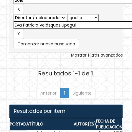
Comenzar nueva busqueda
Mostrar filtros avanzados
Resultados 1-1 de 1.
Anterior
1
Siguiente
Resultados por ítem:
FECHA DE
PORTADA
TÍTULO
AUTOR(ES)
PUBLICACIÓN