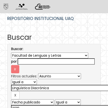
Skip
REPOSITORIO INSTITUCIONAL UAQ
navigation
Buscar
Buscar:
por
Filtros actuales: