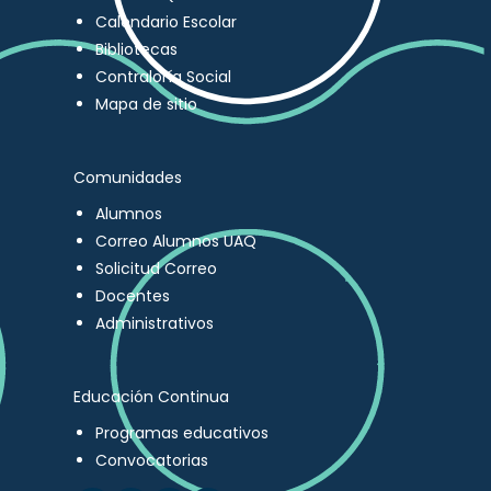
Calendario Escolar
Bibliotecas
Contraloría Social
Mapa de sitio
Comunidades
Alumnos
Correo Alumnos UAQ
Solicitud Correo
Docentes
Administrativos
Educación Continua
Programas educativos
Convocatorias