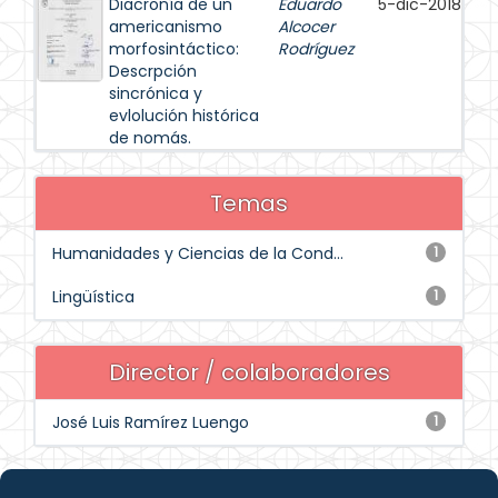
Diacronía de un
Eduardo
5-dic-2018
americanismo
Alcocer
morfosintáctico:
Rodríguez
Descrpción
sincrónica y
evlolución histórica
de nomás.
Temas
Humanidades y Ciencias de la Cond...
1
Lingüística
1
Director / colaboradores
José Luis Ramírez Luengo
1