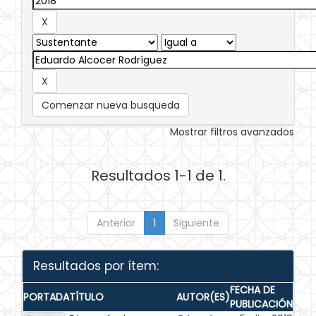
Comenzar nueva busqueda
Mostrar filtros avanzados
Resultados 1-1 de 1.
Anterior
1
Siguiente
Resultados por ítem:
FECHA DE
PORTADA
TÍTULO
AUTOR(ES)
PUBLICACIÓN