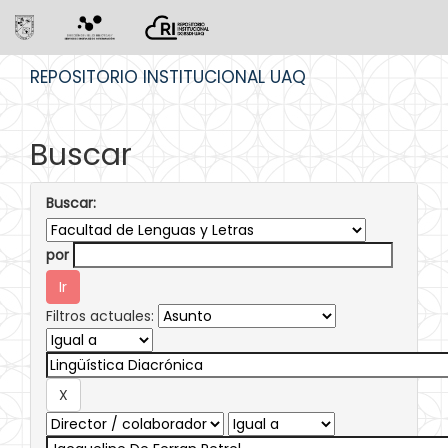
Skip
REPOSITORIO INSTITUCIONAL UAQ
navigation
Buscar
Buscar:
por
Filtros actuales: