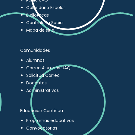
Radio UAQ
Calendario Escolar
Bibliotecas
Contraloría Social
Mapa de sitio
Comunidades
Alumnos
Correo Alumnos UAQ
Solicitud Correo
Docentes
Administrativos
Educación Continua
Programas educativos
Convocatorias