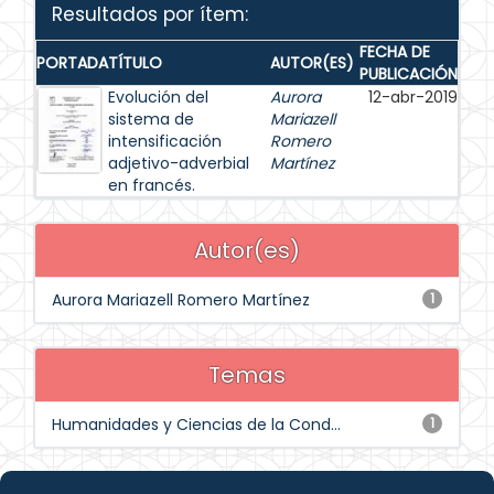
Resultados por ítem:
FECHA DE
PORTADA
TÍTULO
AUTOR(ES)
PUBLICACIÓN
Evolución del
Aurora
12-abr-2019
sistema de
Mariazell
intensificación
Romero
adjetivo-adverbial
Martínez
en francés.
Autor(es)
Aurora Mariazell Romero Martínez
1
Temas
Humanidades y Ciencias de la Cond...
1